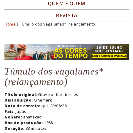
QUEM É QUEM
REVISTA
Home
| Túmulo dos vagalumes* (relançamento)
Você está aqui
Túmulo dos vagalumes*
(relançamento)
Título original:
Grave of the fireflies
Distribuição:
Cinemark
Data de estreia:
qui, 20/08/26
País:
Japão
Gênero:
animação
Ano de produção:
1988
Duração:
88 minutos