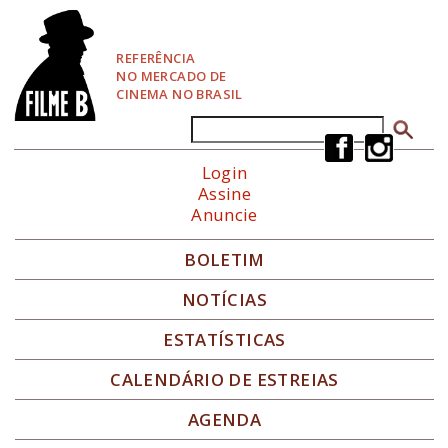
P
u
l
REFERÊNCIA
a
NO MERCADO DE
r
CINEMA NO BRASIL
p
a
Buscar
Formulário de busca
r
a
Login
N
Assine
a
Anuncie
v
e
g
BOLETIM
a
ç
NOTÍCIAS
ã
o
ESTATÍSTICAS
CALENDÁRIO DE ESTREIAS
AGENDA