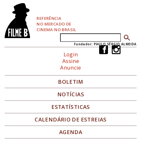
P
u
l
REFERÊNCIA
a
NO MERCADO DE
r
CINEMA NO BRASIL
p
Buscar
Formulário de busca
a
r
Fundador: PAULO SÉRGIO ALMEIDA
a
Login
N
Assine
a
Anuncie
v
e
g
BOLETIM
a
ç
NOTÍCIAS
ã
o
ESTATÍSTICAS
CALENDÁRIO DE ESTREIAS
AGENDA