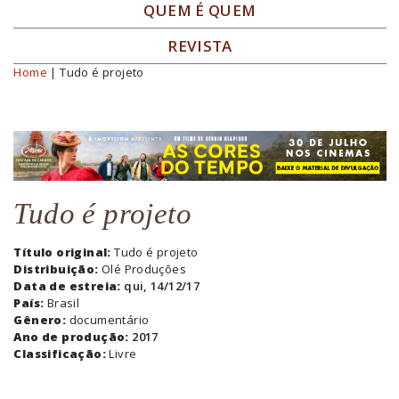
QUEM É QUEM
REVISTA
Home
| Tudo é projeto
Você está aqui
Tudo é projeto
Título original:
Tudo é projeto
Distribuição:
Olé Produções
Data de estreia:
qui, 14/12/17
País:
Brasil
Gênero:
documentário
Ano de produção:
2017
Classificação:
Livre