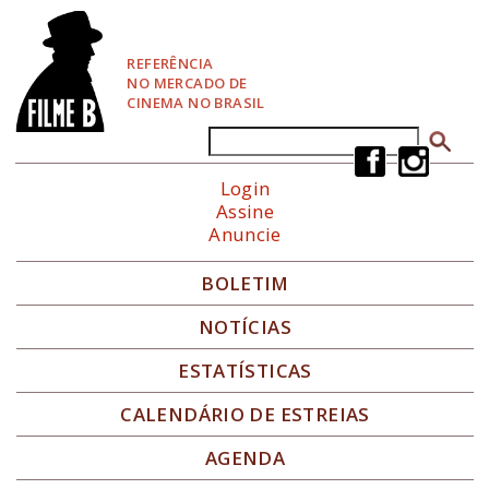
P
u
l
REFERÊNCIA
a
NO MERCADO DE
r
CINEMA NO BRASIL
p
a
Buscar
Formulário de busca
r
a
Login
N
Assine
a
Anuncie
v
e
g
BOLETIM
a
ç
NOTÍCIAS
ã
o
ESTATÍSTICAS
CALENDÁRIO DE ESTREIAS
AGENDA