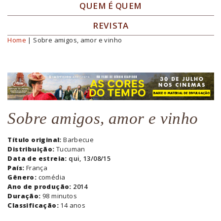
QUEM É QUEM
REVISTA
Home
| Sobre amigos, amor e vinho
Você está aqui
Sobre amigos, amor e vinho
Título original:
Barbecue
Distribuição:
Tucuman
Data de estreia:
qui, 13/08/15
País:
França
Gênero:
comédia
Ano de produção:
2014
Duração:
98 minutos
Classificação:
14 anos