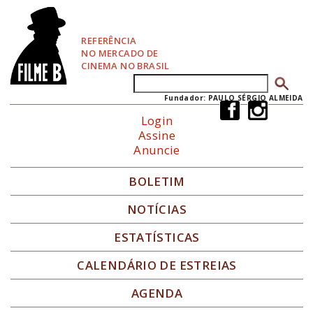
P
u
l
REFERÊNCIA
a
NO MERCADO DE
r
CINEMA NO BRASIL
p
Buscar
Formulário de busca
a
r
Fundador: PAULO SÉRGIO ALMEIDA
a
Login
N
Assine
a
Anuncie
v
e
g
BOLETIM
a
ç
NOTÍCIAS
ã
o
ESTATÍSTICAS
CALENDÁRIO DE ESTREIAS
AGENDA