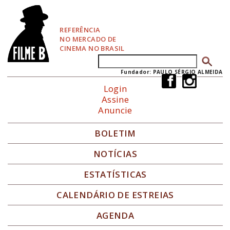
P
u
l
REFERÊNCIA
a
NO MERCADO DE
r
CINEMA NO BRASIL
p
Buscar
Formulário de busca
a
r
Fundador: PAULO SÉRGIO ALMEIDA
a
Login
N
Assine
a
Anuncie
v
e
g
BOLETIM
a
ç
NOTÍCIAS
ã
o
ESTATÍSTICAS
CALENDÁRIO DE ESTREIAS
AGENDA