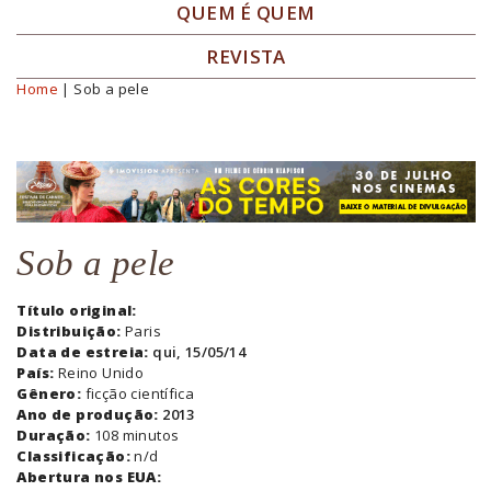
QUEM É QUEM
REVISTA
Home
| Sob a pele
Você está aqui
Sob a pele
Título original:
Distribuição:
Paris
Data de estreia:
qui, 15/05/14
País:
Reino Unido
Gênero:
ficção científica
Ano de produção:
2013
Duração:
108 minutos
Classificação:
n/d
Abertura nos EUA: