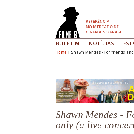
Pular
para
Navegação
REFERÊNCIA
NO MERCADO DE
CINEMA NO BRASIL
BOLETIM
NOTÍCIAS
EST
Home
| Shawn Mendes - For friends and fa
Você está aqui
Shawn Mendes - Fo
only (a live concert