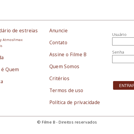
dário de estreias
Anuncie
Usuário
y Atmos/Imax
Contato
is
Senha
Assine o Filme B
da
Quem Somos
 é Quem
Critérios
ta
Termos de uso
Política de privacidade
© Filme B - Direitos reservados