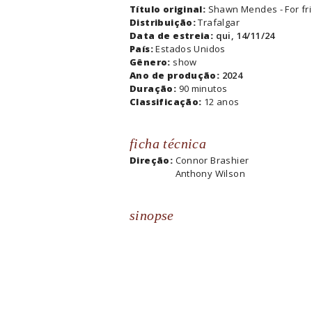
Título original:
Shawn Mendes - For frie
Distribuição:
Trafalgar
Data de estreia:
qui, 14/11/24
País:
Estados Unidos
Gênero:
show
Ano de produção:
2024
Duração:
90 minutos
Classificação:
12 anos
ficha técnica
Direção:
Connor Brashier
Anthony Wilson
sinopse