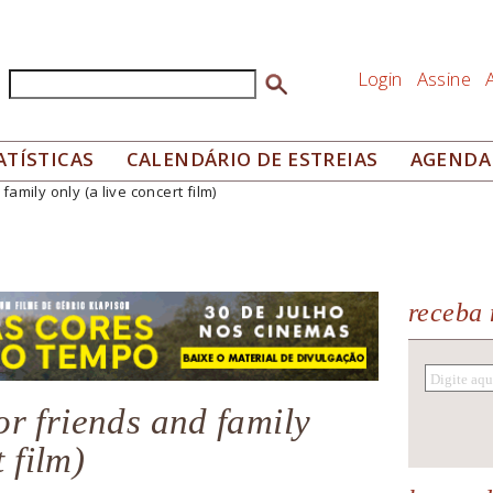
Login
Assine
Buscar
Formulário de busca
ATÍSTICAS
CALENDÁRIO DE ESTREIAS
AGENDA
mily only (a live concert film)
receba 
r friends and family
 film)