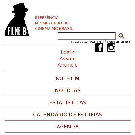
P
u
l
REFERÊNCIA
a
NO MERCADO DE
r
CINEMA NO BRASIL
p
Buscar
Formulário de busca
a
r
Fundador: PAULO SÉRGIO ALMEIDA
a
Login
N
Assine
a
Anuncie
v
e
g
BOLETIM
a
ç
NOTÍCIAS
ã
o
ESTATÍSTICAS
CALENDÁRIO DE ESTREIAS
AGENDA