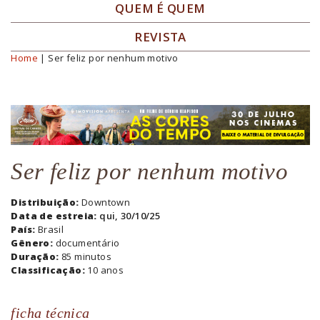
QUEM É QUEM
REVISTA
Home
| Ser feliz por nenhum motivo
Você está aqui
Ser feliz por nenhum motivo
Distribuição:
Downtown
Data de estreia:
qui, 30/10/25
País:
Brasil
Gênero:
documentário
Duração:
85 minutos
Classificação:
10 anos
ficha técnica