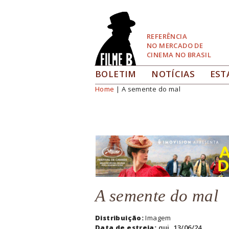
Pular
para
Navegação
REFERÊNCIA
NO MERCADO DE
CINEMA NO BRASIL
BOLETIM
NOTÍCIAS
EST
Home
| A semente do mal
Você está aqui
A semente do mal
Distribuição:
Imagem
Data de estreia:
qui, 13/06/24