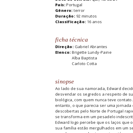
País:
Portugal
Gênero:
terror
Duração:
92 minutos
Classificação:
16 anos
ficha técnica
Direção:
Gabriel Abrantes
Elenco:
Brigette Lundy-Paine
Alba Baptista
Carloto Cotta
sinopse
Ao lado de sua namorada, Edward decid
desvendar os segredos a respeito de su
biológica, com quem nunca teve contato
entanto, o que parecia ser uma jornada
descobertas pelo Norte de Portugal rap
se transforma em um pesadelo indescrití
Edward logo percebe que os laços que 
sua família estão mergulhados em um s