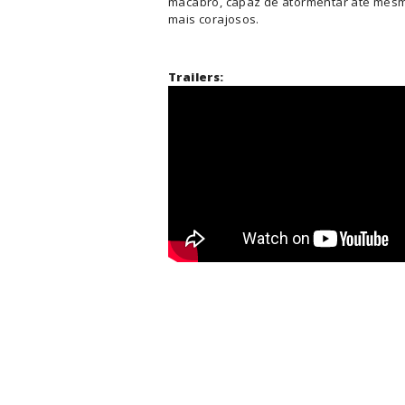
macabro, capaz de atormentar até mes
mais corajosos.
Trailers: