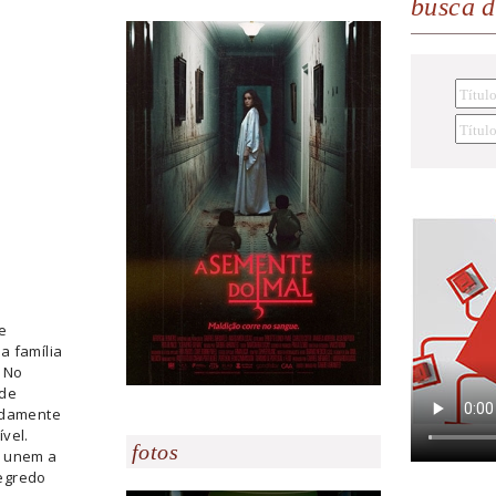
busca 
e
a família
. No
 de
idamente
vel.
fotos
o unem a
egredo