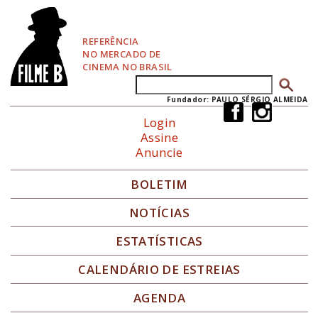
P
u
l
REFERÊNCIA
a
NO MERCADO DE
r
CINEMA NO BRASIL
p
Buscar
Formulário de busca
a
r
Fundador: PAULO SÉRGIO ALMEIDA
a
Login
N
Assine
a
Anuncie
v
e
g
BOLETIM
a
ç
NOTÍCIAS
ã
o
ESTATÍSTICAS
CALENDÁRIO DE ESTREIAS
AGENDA