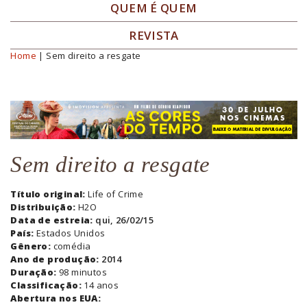
QUEM É QUEM
REVISTA
Home
| Sem direito a resgate
Você está aqui
Sem direito a resgate
Título original:
Life of Crime
Distribuição:
H2O
Data de estreia:
qui, 26/02/15
País:
Estados Unidos
Gênero:
comédia
Ano de produção:
2014
Duração:
98 minutos
Classificação:
14 anos
Abertura nos EUA: