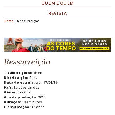
QUEM É QUEM
REVISTA
Home
| Ressurreição
Você está aqui
Ressurreição
Título original:
Risen
Distribuição:
Sony
Data de estreia:
qui, 17/03/16
País:
Estados Unidos
Gênero:
drama
Ano de produção:
2015
Duração:
100 minutos
Classificação:
12 anos