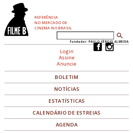
P
u
l
REFERÊNCIA
a
NO MERCADO DE
r
CINEMA NO BRASIL
p
Buscar
Formulário de busca
a
r
Fundador: PAULO SÉRGIO ALMEIDA
a
Login
N
Assine
a
Anuncie
v
e
g
BOLETIM
a
ç
NOTÍCIAS
ã
o
ESTATÍSTICAS
CALENDÁRIO DE ESTREIAS
AGENDA