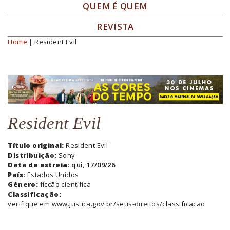
QUEM É QUEM
REVISTA
Home
| Resident Evil
Você está aqui
Resident Evil
Título original:
Resident Evil
Distribuição:
Sony
Data de estreia:
qui, 17/09/26
País:
Estados Unidos
Gênero:
ficção científica
Classificação:
verifique em www.justica.gov.br/seus-direitos/classificacao