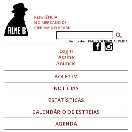
P
u
l
REFERÊNCIA
a
NO MERCADO DE
r
CINEMA NO BRASIL
p
Buscar
Formulário de busca
a
r
Fundador: PAULO SÉRGIO ALMEIDA
a
Login
N
Assine
a
Anuncie
v
e
g
BOLETIM
a
ç
NOTÍCIAS
ã
o
ESTATÍSTICAS
CALENDÁRIO DE ESTREIAS
AGENDA