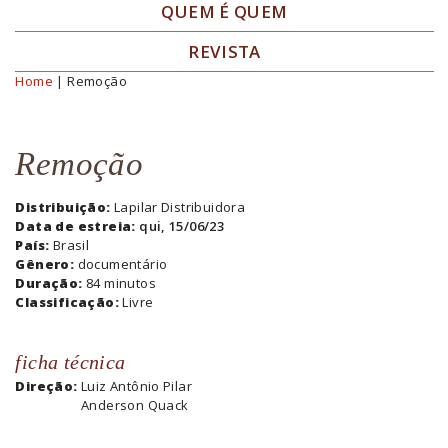
QUEM É QUEM
REVISTA
Home
| Remoção
Você está aqui
Remoção
Distribuição:
Lapilar Distribuidora
Data de estreia:
qui, 15/06/23
País:
Brasil
Gênero:
documentário
Duração:
84 minutos
Classificação:
Livre
ficha técnica
Direção:
Luiz Antônio Pilar
Anderson Quack