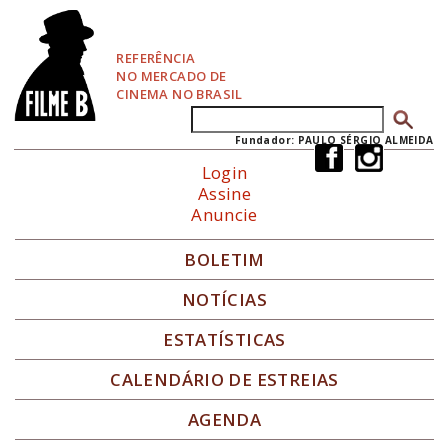
P
u
l
REFERÊNCIA
a
NO MERCADO DE
r
CINEMA NO BRASIL
p
Buscar
Formulário de busca
a
r
Fundador: PAULO SÉRGIO ALMEIDA
a
Login
N
Assine
a
Anuncie
v
e
g
BOLETIM
a
ç
NOTÍCIAS
ã
o
ESTATÍSTICAS
CALENDÁRIO DE ESTREIAS
AGENDA