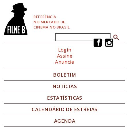
P
u
l
REFERÊNCIA
a
NO MERCADO DE
r
CINEMA NO BRASIL
p
a
Buscar
Formulário de busca
r
a
Login
N
Assine
a
Anuncie
v
e
g
BOLETIM
a
ç
NOTÍCIAS
ã
o
ESTATÍSTICAS
CALENDÁRIO DE ESTREIAS
AGENDA