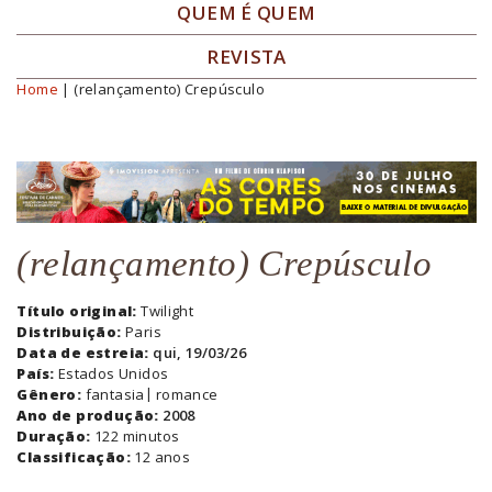
QUEM É QUEM
REVISTA
Home
| (relançamento) Crepúsculo
Você está aqui
(relançamento) Crepúsculo
Título original:
Twilight
Distribuição:
Paris
Data de estreia:
qui, 19/03/26
País:
Estados Unidos
Gênero:
fantasia
romance
Ano de produção:
2008
Duração:
122 minutos
Classificação:
12 anos