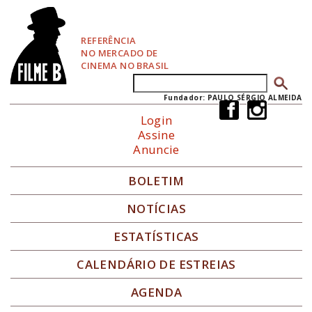
P
u
l
REFERÊNCIA
a
NO MERCADO DE
r
CINEMA NO BRASIL
p
Buscar
Formulário de busca
a
r
Fundador: PAULO SÉRGIO ALMEIDA
a
Login
N
Assine
a
Anuncie
v
e
g
BOLETIM
a
ç
NOTÍCIAS
ã
o
ESTATÍSTICAS
CALENDÁRIO DE ESTREIAS
AGENDA