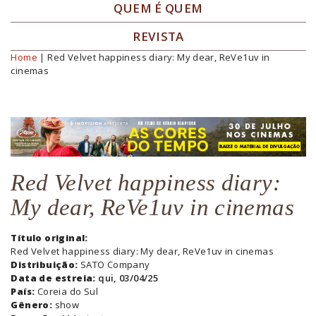
QUEM É QUEM
REVISTA
Home
| Red Velvet happiness diary: My dear, ReVe1uv in
Você está aqui
cinemas
Red Velvet happiness diary:
My dear, ReVe1uv in cinemas
Título original:
Red Velvet happiness diary: My dear, ReVe1uv in cinemas
Distribuição:
SATO Company
Data de estreia:
qui, 03/04/25
País:
Coreia do Sul
Gênero:
show