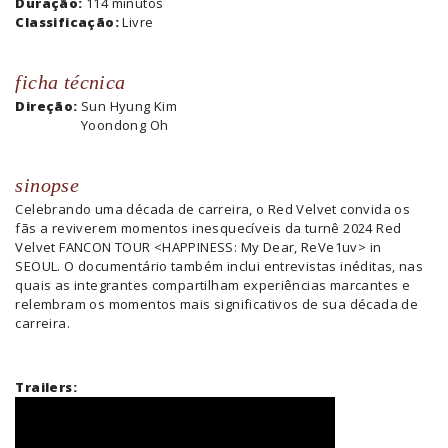
Duração:
114 minutos
Classificação:
Livre
ficha técnica
Direção:
Sun Hyung Kim
Yoondong Oh
sinopse
Celebrando uma década de carreira, o Red Velvet convida os
fãs a reviverem momentos inesquecíveis da turnê 2024 Red
Velvet FANCON TOUR <HAPPINESS: My Dear, ReVe1uv> in
SEOUL. O documentário também inclui entrevistas inéditas, nas
quais as integrantes compartilham experiências marcantes e
relembram os momentos mais significativos de sua década de
carreira.
Trailers: