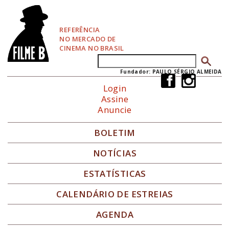
P
u
l
REFERÊNCIA
a
NO MERCADO DE
r
CINEMA NO BRASIL
p
Buscar
Formulário de busca
a
r
Fundador: PAULO SÉRGIO ALMEIDA
a
Login
N
Assine
a
Anuncie
v
e
g
BOLETIM
a
ç
NOTÍCIAS
ã
o
ESTATÍSTICAS
CALENDÁRIO DE ESTREIAS
AGENDA