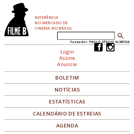
P
u
l
REFERÊNCIA
a
NO MERCADO DE
r
CINEMA NO BRASIL
p
Buscar
Formulário de busca
a
r
Fundador: PAULO SÉRGIO ALMEIDA
a
Login
N
Assine
a
Anuncie
v
e
g
BOLETIM
a
ç
NOTÍCIAS
ã
o
ESTATÍSTICAS
CALENDÁRIO DE ESTREIAS
AGENDA