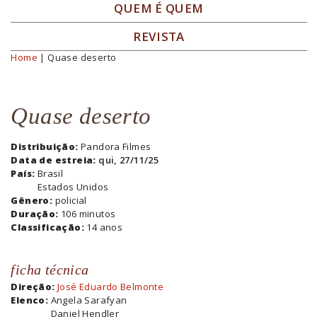
QUEM É QUEM
REVISTA
Home
| Quase deserto
Você está aqui
Quase deserto
Distribuição:
Pandora Filmes
Data de estreia:
qui, 27/11/25
País:
Brasil
Estados Unidos
Gênero:
policial
Duração:
106 minutos
Classificação:
14 anos
ficha técnica
Direção:
José Eduardo Belmonte
Elenco:
Angela Sarafyan
Daniel Hendler