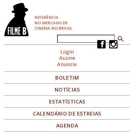
P
u
l
REFERÊNCIA
a
NO MERCADO DE
r
CINEMA NO BRASIL
p
a
Buscar
Formulário de busca
r
a
Login
N
Assine
a
Anuncie
v
e
g
BOLETIM
a
ç
NOTÍCIAS
ã
o
ESTATÍSTICAS
CALENDÁRIO DE ESTREIAS
AGENDA