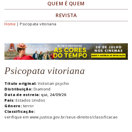
QUEM É QUEM
REVISTA
Home
| Psicopata vitoriana
Você está aqui
Psicopata vitoriana
Título original:
Victorian psycho
Distribuição:
Diamond
Data de estreia:
qui, 24/09/26
País:
Estados Unidos
Gênero:
terror
Classificação:
verifique em www.justica.gov.br/seus-direitos/classificacao