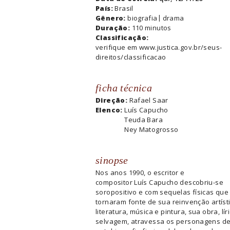
País:
Brasil
Gênero:
biografia
drama
Duração:
110 minutos
Classificação:
verifique em www.justica.gov.br/seus-
direitos/classificacao
ficha técnica
Direção:
Rafael Saar
Elenco:
Luís Capucho
Teuda Bara
Ney Matogrosso
sinopse
Nos anos 1990, o escritor e
compositor Luís Capucho descobriu-se
soropositivo e com sequelas físicas que
tornaram fonte de sua reinvenção artísti
literatura, música e pintura, sua obra, lír
selvagem, atravessa os personagens d