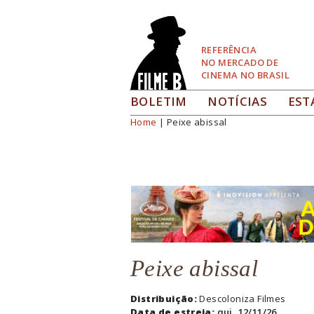
Pular
para
Navegação
REFERÊNCIA
NO MERCADO DE
CINEMA NO BRASIL
BOLETIM
NOTÍCIAS
EST
Home
| Peixe abissal
Você está aqui
Peixe abissal
Distribuição:
Descoloniza Filmes
Data de estreia:
qui, 12/11/26