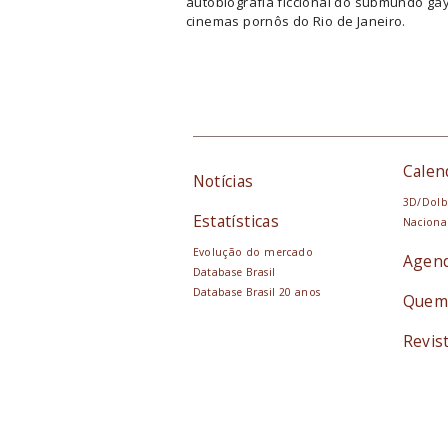
autobiografia ficcional do submundo ga
cinemas pornôs do Rio de Janeiro.
Calen
Notícias
3D/Dolb
Estatísticas
Naciona
Evolução do mercado
Agen
Database Brasil
Database Brasil 20 anos
Quem
Revis