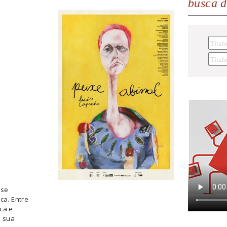
busca 
 se
ca. Entre
ica e
e sua