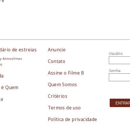
y e
dário de estreias
Anuncie
Usuário
y Atmos/Imax
Contato
is
Senha
Assine o Filme B
da
Quem Somos
 é Quem
Critérios
ta
Termos de uso
Política de privacidade