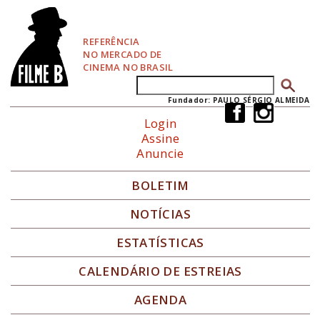
P
u
l
REFERÊNCIA
a
NO MERCADO DE
r
CINEMA NO BRASIL
p
Buscar
Formulário de busca
a
r
Fundador: PAULO SÉRGIO ALMEIDA
a
Login
N
Assine
a
Anuncie
v
e
g
BOLETIM
a
ç
NOTÍCIAS
ã
o
ESTATÍSTICAS
CALENDÁRIO DE ESTREIAS
AGENDA