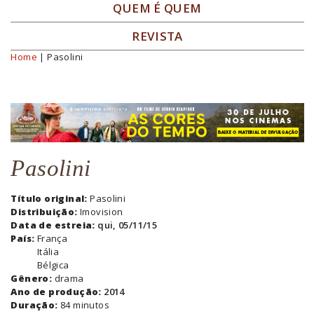
QUEM É QUEM
REVISTA
Home
| Pasolini
Você está aqui
Pasolini
Título original:
Pasolini
Distribuição:
Imovision
Data de estreia:
qui, 05/11/15
País:
França
Itália
Bélgica
Gênero:
drama
Ano de produção:
2014
Duração:
84 minutos