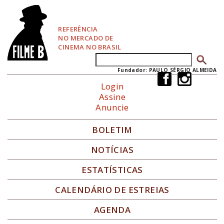
P
u
l
REFERÊNCIA
a
NO MERCADO DE
r
CINEMA NO BRASIL
p
Buscar
Formulário de busca
a
r
Fundador: PAULO SÉRGIO ALMEIDA
a
Login
N
Assine
a
Anuncie
v
e
g
BOLETIM
a
ç
NOTÍCIAS
ã
o
ESTATÍSTICAS
CALENDÁRIO DE ESTREIAS
AGENDA