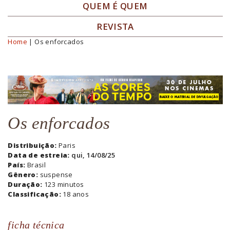
QUEM É QUEM
REVISTA
Home
| Os enforcados
Você está aqui
Os enforcados
Distribuição:
Paris
Data de estreia:
qui, 14/08/25
País:
Brasil
Gênero:
suspense
Duração:
123 minutos
Classificação:
18 anos
ficha técnica