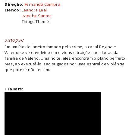
Direção:
Fernando Coimbra
Elenco:
Leandra Leal
Irandhir Santos
Thiago Thomé
sinopse
Em um Rio de Janeiro tomado pelo crime, o casal Regina e
Valério se vê envolvido em dívidas e traições herdadas da
família de Valério. Uma noite, eles encontram o plano perfeito.
Mas, ao executá-lo, são sugados por uma espiral de violência
que parece não ter fim.
Trailers: