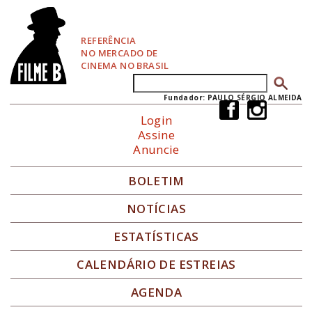
P
u
l
REFERÊNCIA
a
NO MERCADO DE
r
CINEMA NO BRASIL
p
Buscar
Formulário de busca
a
r
Fundador: PAULO SÉRGIO ALMEIDA
a
Login
N
Assine
a
Anuncie
v
e
g
BOLETIM
a
ç
NOTÍCIAS
ã
o
ESTATÍSTICAS
CALENDÁRIO DE ESTREIAS
AGENDA