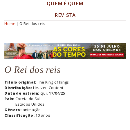
QUEM É QUEM
REVISTA
Home
| O Rei dos reis
Você está aqui
O Rei dos reis
Título original:
The King of kings
Distribuição:
Heaven Content
Data de estreia:
qui, 17/04/25
País:
Coreia do Sul
Estados Unidos
Gênero:
animação
Classificação:
10 anos