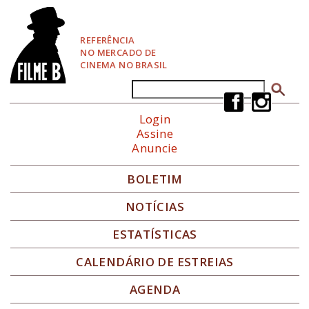
P
u
l
REFERÊNCIA
a
NO MERCADO DE
r
CINEMA NO BRASIL
p
a
Buscar
Formulário de busca
r
a
Login
N
Assine
a
Anuncie
v
e
g
BOLETIM
a
ç
NOTÍCIAS
ã
o
ESTATÍSTICAS
CALENDÁRIO DE ESTREIAS
AGENDA