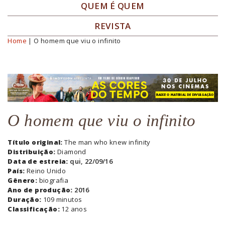
QUEM É QUEM
REVISTA
Home
| O homem que viu o infinito
Você está aqui
O homem que viu o infinito
Título original:
The man who knew infinity
Distribuição:
Diamond
Data de estreia:
qui, 22/09/16
País:
Reino Unido
Gênero:
biografia
Ano de produção:
2016
Duração:
109 minutos
Classificação:
12 anos