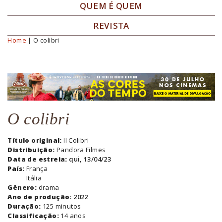
QUEM É QUEM
REVISTA
Home
| O colibri
Você está aqui
O colibri
Título original:
Il Colibri
Distribuição:
Pandora Filmes
Data de estreia:
qui, 13/04/23
País:
França
Itália
Gênero:
drama
Ano de produção:
2022
Duração:
125 minutos
Classificação:
14 anos