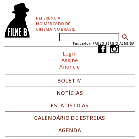
P
u
l
REFERÊNCIA
a
NO MERCADO DE
r
CINEMA NO BRASIL
p
Buscar
Formulário de busca
a
r
Fundador: PAULO SÉRGIO ALMEIDA
a
Login
N
Assine
a
Anuncie
v
e
g
BOLETIM
a
ç
NOTÍCIAS
ã
o
ESTATÍSTICAS
CALENDÁRIO DE ESTREIAS
AGENDA