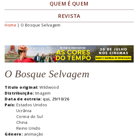
QUEM É QUEM
REVISTA
Home
| O Bosque Selvagem
Você está aqui
O Bosque Selvagem
Título original:
Wildwood
Distribuição:
Imagem
Data de estreia:
qui, 29/10/26
País:
Estados Unidos
Ucrânia
Coreia do Sul
China
Reino Unido
Gênero:
animação