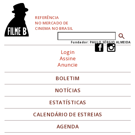
P
u
l
REFERÊNCIA
a
NO MERCADO DE
r
CINEMA NO BRASIL
p
Buscar
Formulário de busca
a
r
Fundador: PAULO SÉRGIO ALMEIDA
a
Login
N
Assine
a
Anuncie
v
e
g
BOLETIM
a
ç
NOTÍCIAS
ã
o
ESTATÍSTICAS
CALENDÁRIO DE ESTREIAS
AGENDA