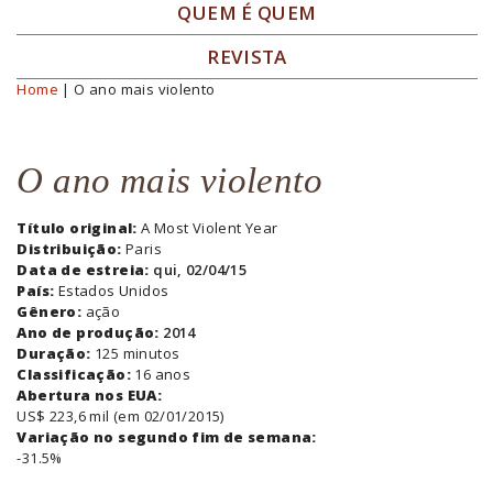
QUEM É QUEM
REVISTA
Home
| O ano mais violento
Você está aqui
O ano mais violento
Título original:
A Most Violent Year
Distribuição:
Paris
Data de estreia:
qui, 02/04/15
País:
Estados Unidos
Gênero:
ação
Ano de produção:
2014
Duração:
125 minutos
Classificação:
16 anos
Abertura nos EUA:
US$ 223,6 mil (em 02/01/2015)
Variação no segundo fim de semana:
-31.5%