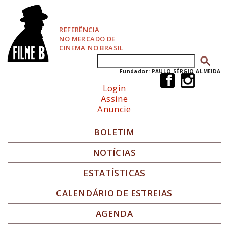
P
u
l
REFERÊNCIA
a
NO MERCADO DE
r
CINEMA NO BRASIL
p
Buscar
Formulário de busca
a
r
Fundador: PAULO SÉRGIO ALMEIDA
a
Login
N
Assine
a
Anuncie
v
e
g
BOLETIM
a
ç
NOTÍCIAS
ã
o
ESTATÍSTICAS
CALENDÁRIO DE ESTREIAS
AGENDA