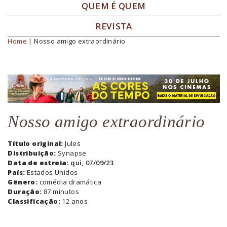
QUEM É QUEM
REVISTA
Home
| Nosso amigo extraordinário
Você está aqui
Nosso amigo extraordinário
Título original:
Jules
Distribuição:
Synapse
Data de estreia:
qui, 07/09/23
País:
Estados Unidos
Gênero:
comédia dramática
Duração:
87 minutos
Classificação:
12 anos