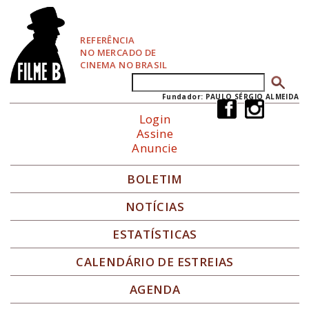
P
u
l
REFERÊNCIA
a
NO MERCADO DE
r
CINEMA NO BRASIL
p
Buscar
Formulário de busca
a
r
Fundador: PAULO SÉRGIO ALMEIDA
a
Login
N
Assine
a
Anuncie
v
e
g
BOLETIM
a
ç
NOTÍCIAS
ã
o
ESTATÍSTICAS
CALENDÁRIO DE ESTREIAS
AGENDA