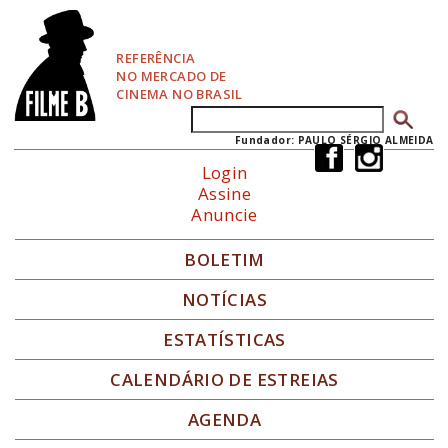
P
u
l
REFERÊNCIA
a
NO MERCADO DE
r
CINEMA NO BRASIL
p
Buscar
Formulário de busca
a
r
Fundador: PAULO SÉRGIO ALMEIDA
a
Login
N
Assine
a
Anuncie
v
e
g
BOLETIM
a
ç
NOTÍCIAS
ã
o
ESTATÍSTICAS
CALENDÁRIO DE ESTREIAS
AGENDA