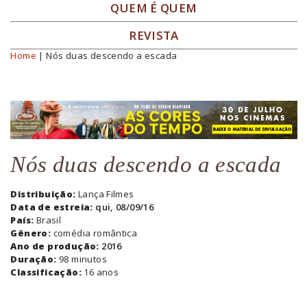
QUEM É QUEM
REVISTA
Home
| Nós duas descendo a escada
Você está aqui
Nós duas descendo a escada
Distribuição:
Lança Filmes
Data de estreia:
qui, 08/09/16
País:
Brasil
Gênero:
comédia romântica
Ano de produção:
2016
Duração:
98 minutos
Classificação:
16 anos