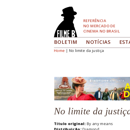
Pular
para
Navegação
REFERÊNCIA
NO MERCADO DE
CINEMA NO BRASIL
BOLETIM
NOTÍCIAS
EST
Home
| No limite da justiça
Você está aqui
No limite da justiç
Título original:
By any means
Distribuição:
Diamond