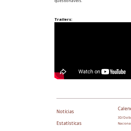
questionáveis.
Trailers:
Calen
Notícias
3D/Dolb
Estatísticas
Naciona