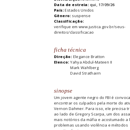
Data de estreia:
qui, 17/09/26
País:
Estados Unidos
Gênero:
suspense
Classificação:
verifique em www.justica.gov.br/seus-
direitos/classificacao
ficha técnica
Direção:
Elegance Bratton
Elenco:
Yahya Abdul-Mateen II
Mark Wahlberg
David Strathairn
sinopse
Um jovem agente negro do FBI é convoc
encontrar os culpados pela morte do ati
Vernon Dahmer. Para isso, ele precisa t
ao lado de Gregory Scarpa, um dos ass
mais notórios da máfia e acostumado a 
problemas usando violência e métodos