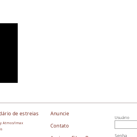
dário de estreias
Anuncie
Usuário
y Atmos/Imax
Contato
is
Senha