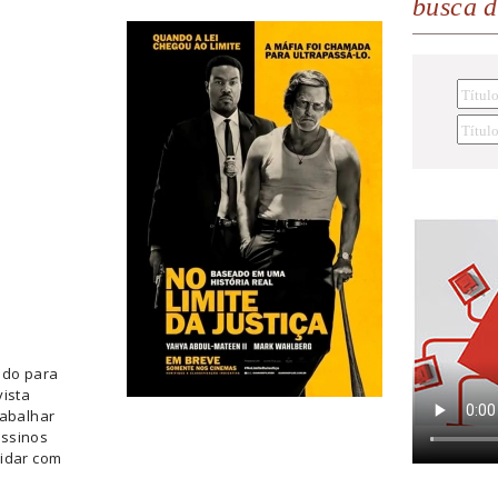
busca 
ado para
vista
rabalhar
assinos
lidar com