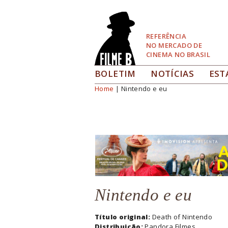
Pular
para
Navegação
REFERÊNCIA
NO MERCADO DE
CINEMA NO BRASIL
BOLETIM
NOTÍCIAS
EST
Home
| Nintendo e eu
Você está aqui
Nintendo e eu
Título original:
Death of Nintendo
Distribuição:
Pandora Filmes