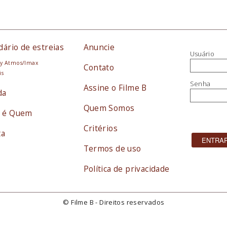
dário de estreias
Anuncie
Usuário
y Atmos/Imax
Contato
is
Senha
Assine o Filme B
da
Quem Somos
 é Quem
Critérios
ta
Termos de uso
Política de privacidade
© Filme B - Direitos reservados