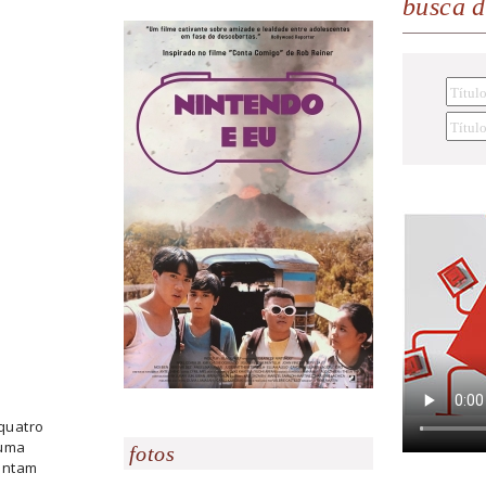
busca 
quatro
 uma
fotos
entam