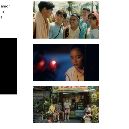
o amor
r a
ia.