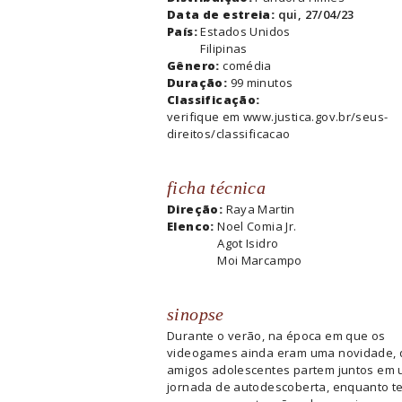
Data de estreia:
qui, 27/04/23
País:
Estados Unidos
Filipinas
Gênero:
comédia
Duração:
99 minutos
Classificação:
verifique em www.justica.gov.br/seus-
direitos/classificacao
ficha técnica
Direção:
Raya Martin
Elenco:
Noel Comia Jr.
Agot Isidro
Moi Marcampo
sinopse
Durante o verão, na época em que os
videogames ainda eram uma novidade, 
amigos adolescentes partem juntos em
jornada de autodescoberta, enquanto t