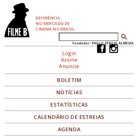
P
u
l
REFERÊNCIA
a
NO MERCADO DE
r
CINEMA NO BRASIL
p
Buscar
Formulário de busca
a
r
Fundador: PAULO SÉRGIO ALMEIDA
a
Login
N
Assine
a
Anuncie
v
e
g
BOLETIM
a
ç
NOTÍCIAS
ã
o
ESTATÍSTICAS
CALENDÁRIO DE ESTREIAS
AGENDA