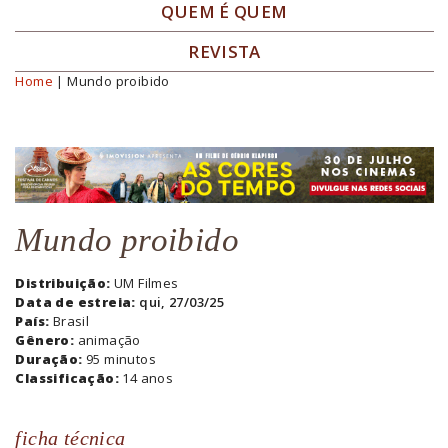
QUEM É QUEM
REVISTA
Home
| Mundo proibido
Você está aqui
Mundo proibido
Distribuição:
UM Filmes
Data de estreia:
qui, 27/03/25
País:
Brasil
Gênero:
animação
Duração:
95 minutos
Classificação:
14 anos
ficha técnica