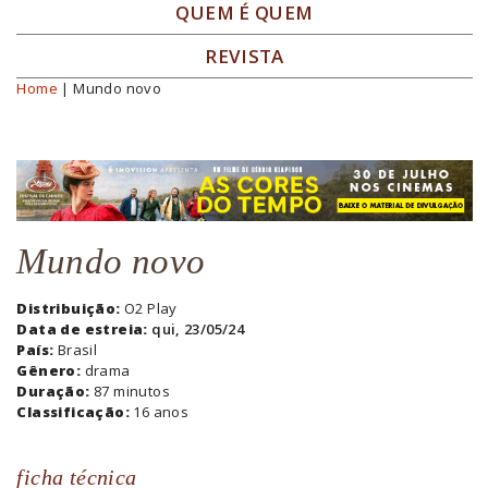
QUEM É QUEM
REVISTA
Home
| Mundo novo
Você está aqui
Mundo novo
Distribuição:
O2 Play
Data de estreia:
qui, 23/05/24
País:
Brasil
Gênero:
drama
Duração:
87 minutos
Classificação:
16 anos
ficha técnica