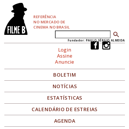
P
u
l
REFERÊNCIA
a
NO MERCADO DE
r
CINEMA NO BRASIL
p
Buscar
Formulário de busca
a
r
Fundador: PAULO SÉRGIO ALMEIDA
a
Login
N
Assine
a
Anuncie
v
e
g
BOLETIM
a
ç
NOTÍCIAS
ã
o
ESTATÍSTICAS
CALENDÁRIO DE ESTREIAS
AGENDA