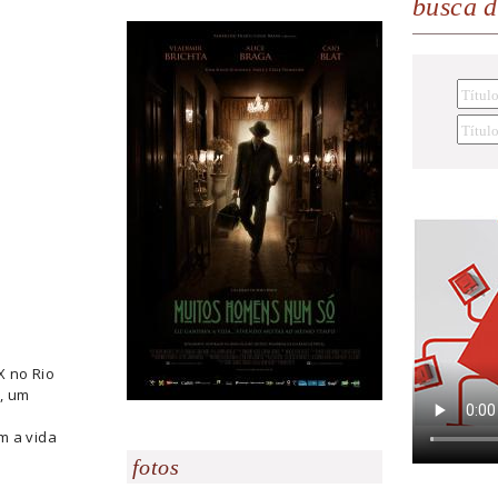
busca 
X no Rio
o, um
m a vida
fotos