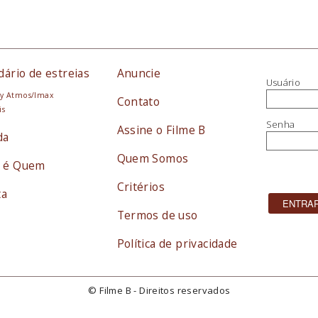
dário de estreias
Anuncie
Usuário
y Atmos/Imax
Contato
is
Senha
Assine o Filme B
da
Quem Somos
 é Quem
Critérios
ta
Termos de uso
Política de privacidade
© Filme B - Direitos reservados