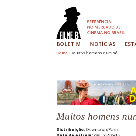
Pular
para
Navegação
REFERÊNCIA
NO MERCADO DE
CINEMA NO BRASIL
BOLETIM
NOTÍCIAS
EST
Home
| Muitos homens num só
Você está aqui
Muitos homens nu
Distribuição:
Downtown/Paris
Data de estreia:
qui, 25/06/15