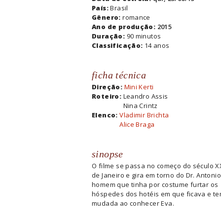
País:
Brasil
Gênero:
romance
Ano de produção:
2015
Duração:
90 minutos
Classificação:
14 anos
ficha técnica
Direção:
Mini Kerti
Roteiro:
Leandro Assis
Nina Crintz
Elenco:
Vladimir Brichta
Alice Braga
sinopse
O filme se passa no começo do século X
de Janeiro e gira em torno do Dr. Antoni
homem que tinha por costume furtar os
hóspedes dos hotéis em que ficava e te
mudada ao conhecer Eva.