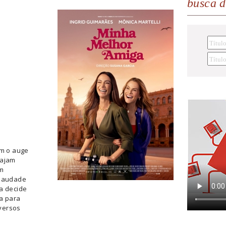
busca 
em o auge
iajam
em
 saudade
a decide
pa para
versos