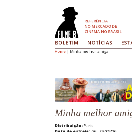
Pular
para
Navegação
REFERÊNCIA
NO MERCADO DE
CINEMA NO BRASIL
BOLETIM
NOTÍCIAS
EST
Home
| Minha melhor amiga
Você está aqui
Minha melhor ami
Distribuição:
Paris
Data de estreia:
qui, 03/09/26