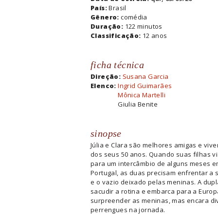
País:
Brasil
Gênero:
comédia
Duração:
122 minutos
Classificação:
12 anos
ficha técnica
Direção:
Susana Garcia
Elenco:
Ingrid Guimarães
Mônica Martelli
Giulia Benite
sinopse
Júlia e Clara são melhores amigas e viv
dos seus 50 anos. Quando suas filhas v
para um intercâmbio de alguns meses 
Portugal, as duas precisam enfrentar a
e o vazio deixado pelas meninas. A dupl
sacudir a rotina e embarca para a Euro
surpreender as meninas, mas encara di
perrengues na jornada.