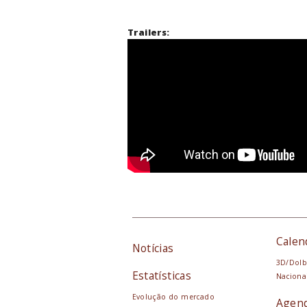
Trailers:
Calen
Notícias
3D/Dolb
Estatísticas
Naciona
Evolução do mercado
Agen