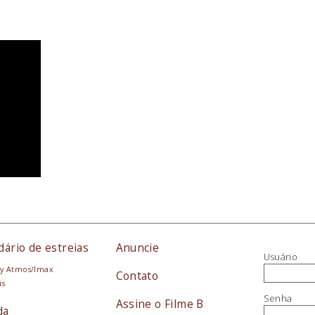
dário de estreias
Anuncie
Usuário
y Atmos/Imax
Contato
is
Senha
Assine o Filme B
da