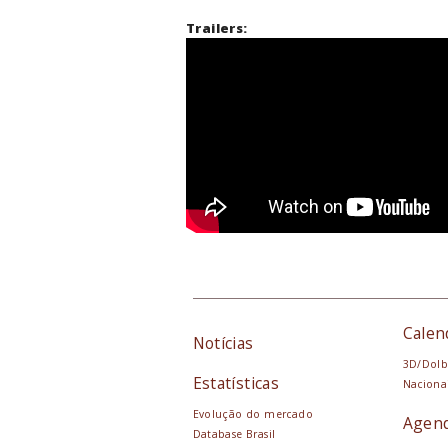
Trailers:
Calen
Notícias
3D/Dolb
Estatísticas
Naciona
Evolução do mercado
Agen
Database Brasil