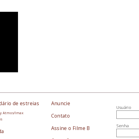
dário de estreias
Anuncie
Usuário
y Atmos/Imax
Contato
is
Senha
Assine o Filme B
da