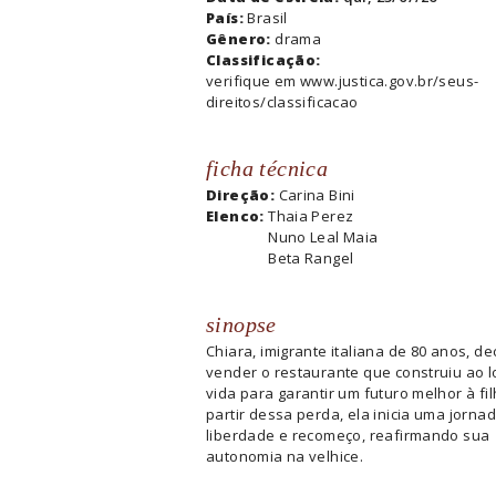
País:
Brasil
Gênero:
drama
Classificação:
verifique em www.justica.gov.br/seus-
direitos/classificacao
ficha técnica
Direção:
Carina Bini
Elenco:
Thaia Perez
Nuno Leal Maia
Beta Rangel
sinopse
Chiara, imigrante italiana de 80 anos, de
vender o restaurante que construiu ao 
vida para garantir um futuro melhor à fil
partir dessa perda, ela inicia uma jorna
liberdade e recomeço, reafirmando sua
autonomia na velhice.