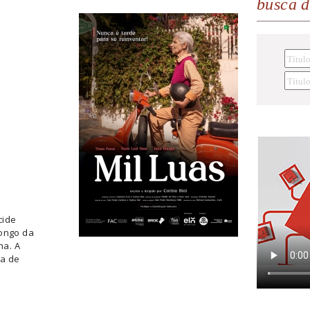
busca 
cide
longo da
ha. A
da de