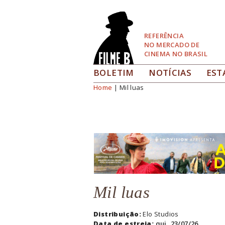
Pular
para
Navegação
REFERÊNCIA
NO MERCADO DE
CINEMA NO BRASIL
BOLETIM
NOTÍCIAS
EST
Home
| Mil luas
Você está aqui
Mil luas
Distribuição:
Elo Studios
Data de estreia:
qui, 23/07/26