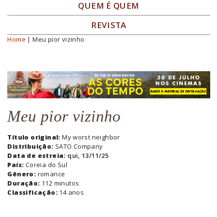
QUEM É QUEM
REVISTA
Home
| Meu pior vizinho
Você está aqui
Meu pior vizinho
Título original:
My worst neighbor
Distribuição:
SATO Company
Data de estreia:
qui, 13/11/25
País:
Coreia do Sul
Gênero:
romance
Duração:
112 minutos
Classificação:
14 anos