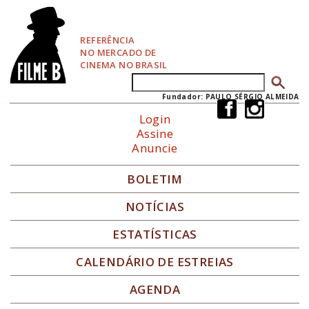
P
u
l
REFERÊNCIA
a
NO MERCADO DE
r
CINEMA NO BRASIL
p
Buscar
Formulário de busca
a
r
Fundador: PAULO SÉRGIO ALMEIDA
a
Login
N
Assine
a
Anuncie
v
e
g
BOLETIM
a
ç
NOTÍCIAS
ã
o
ESTATÍSTICAS
CALENDÁRIO DE ESTREIAS
AGENDA