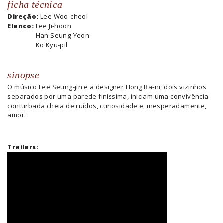
ficha técnica
Direção:
Lee Woo-cheol
Elenco:
Lee Ji-hoon
Han Seung-Yeon
Ko Kyu-pil
sinopse
O músico Lee Seung-jin e a designer Hong Ra-ni, dois vizinhos
separados por uma parede finíssima, iniciam uma convivência
conturbada cheia de ruídos, curiosidade e, inesperadamente,
amor.
Trailers: