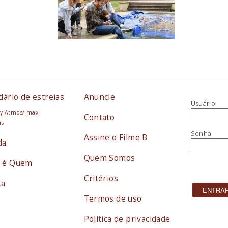
dário de estreias
Anuncie
Usuário
y Atmos/Imax
Contato
is
Senha
Assine o Filme B
da
Quem Somos
 é Quem
Critérios
ta
Termos de uso
Política de privacidade