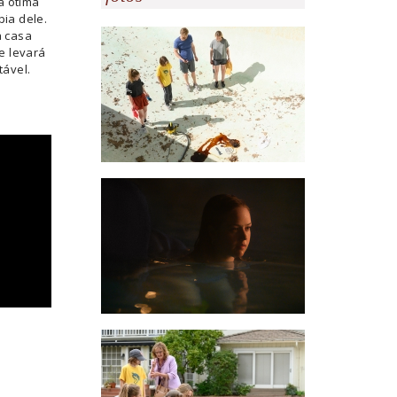
a ótima
pia dele.
 casa
e levará
tável.