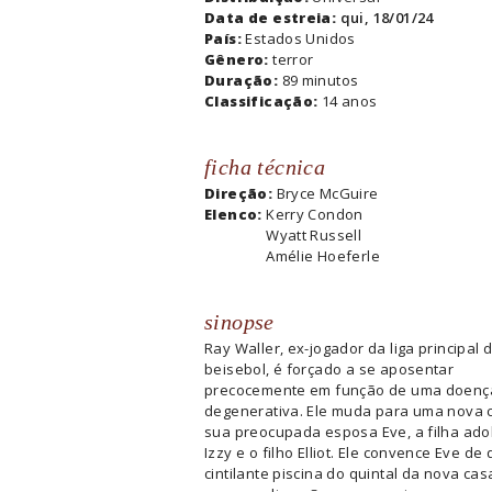
Data de estreia:
qui, 18/01/24
País:
Estados Unidos
Gênero:
terror
Duração:
89 minutos
Classificação:
14 anos
ficha técnica
Direção:
Bryce McGuire
Elenco:
Kerry Condon
Wyatt Russell
Amélie Hoeferle
sinopse
Ray Waller, ex-jogador da liga principal 
beisebol, é forçado a se aposentar
precocemente em função de uma doenç
degenerativa. Ele muda para uma nova 
sua preocupada esposa Eve, a filha ado
Izzy e o filho Elliot.
Ele convence Eve de 
cintilante piscina do quintal da nova ca