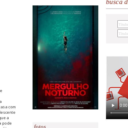
busca 
de
a
casa com
lescente
que a
sa pode
fotos