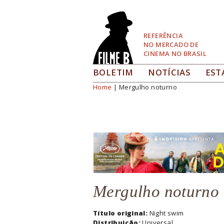
Pular
para
Navegação
REFERÊNCIA
NO MERCADO DE
CINEMA NO BRASIL
BOLETIM
NOTÍCIAS
EST
Home
| Mergulho noturno
Você está aqui
Mergulho noturno
Título original:
Night swim
Distribuição:
Universal