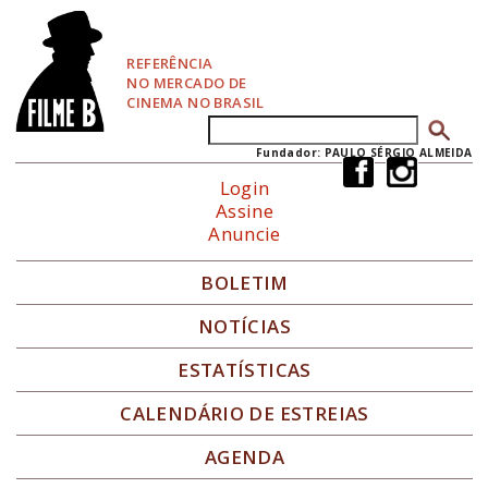
P
u
l
REFERÊNCIA
a
NO MERCADO DE
r
CINEMA NO BRASIL
p
Buscar
Formulário de busca
a
r
Fundador: PAULO SÉRGIO ALMEIDA
a
Login
N
Assine
a
Anuncie
v
e
g
BOLETIM
a
ç
NOTÍCIAS
ã
o
ESTATÍSTICAS
CALENDÁRIO DE ESTREIAS
AGENDA