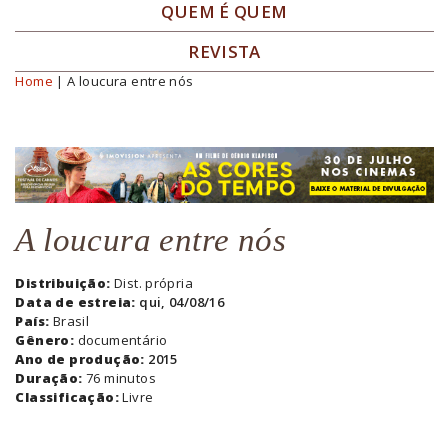
QUEM É QUEM
REVISTA
Home
| A loucura entre nós
Você está aqui
A loucura entre nós
Distribuição:
Dist. própria
Data de estreia:
qui, 04/08/16
País:
Brasil
Gênero:
documentário
Ano de produção:
2015
Duração:
76 minutos
Classificação:
Livre