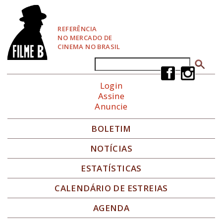
P
u
l
REFERÊNCIA
a
NO MERCADO DE
r
CINEMA NO BRASIL
p
a
Buscar
Formulário de busca
r
a
Login
N
Assine
a
Anuncie
v
e
g
BOLETIM
a
ç
NOTÍCIAS
ã
o
ESTATÍSTICAS
CALENDÁRIO DE ESTREIAS
AGENDA