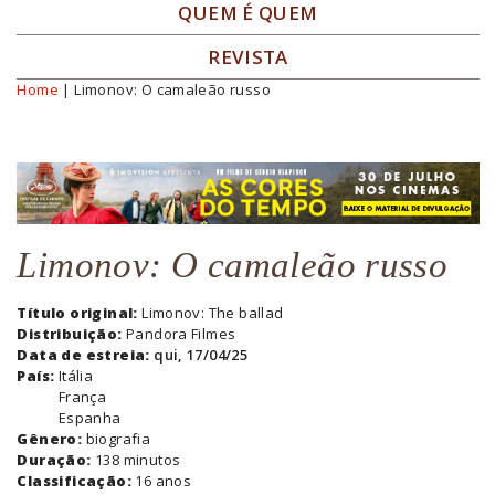
QUEM É QUEM
REVISTA
Home
| Limonov: O camaleão russo
Você está aqui
Limonov: O camaleão russo
Título original:
Limonov: The ballad
Distribuição:
Pandora Filmes
Data de estreia:
qui, 17/04/25
País:
Itália
França
Espanha
Gênero:
biografia
Duração:
138 minutos
Classificação:
16 anos