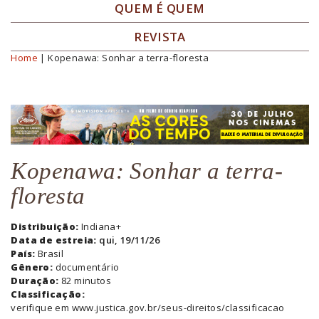
QUEM É QUEM
REVISTA
Home
| Kopenawa: Sonhar a terra-floresta
Você está aqui
Kopenawa: Sonhar a terra-
floresta
Distribuição:
Indiana+
Data de estreia:
qui, 19/11/26
País:
Brasil
Gênero:
documentário
Duração:
82 minutos
Classificação:
verifique em www.justica.gov.br/seus-direitos/classificacao