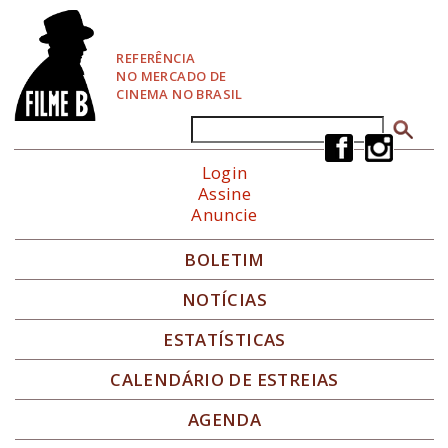
P
u
l
REFERÊNCIA
a
NO MERCADO DE
r
CINEMA NO BRASIL
p
a
Buscar
Formulário de busca
r
a
Login
N
Assine
a
Anuncie
v
e
g
BOLETIM
a
ç
NOTÍCIAS
ã
o
ESTATÍSTICAS
CALENDÁRIO DE ESTREIAS
AGENDA