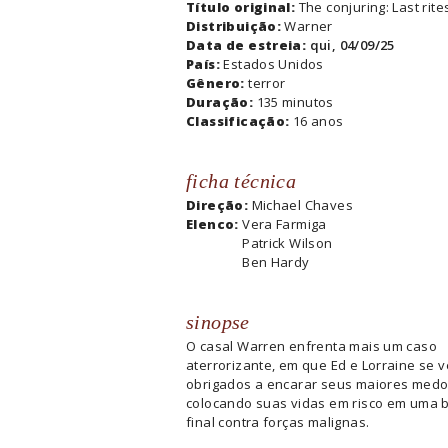
Título original:
The conjuring: Last rite
Distribuição:
Warner
Data de estreia:
qui, 04/09/25
País:
Estados Unidos
Gênero:
terror
Duração:
135 minutos
Classificação:
16 anos
ficha técnica
Direção:
Michael Chaves
Elenco:
Vera Farmiga
Patrick Wilson
Ben Hardy
sinopse
O casal Warren enfrenta mais um caso
aterrorizante, em que Ed e Lorraine se 
obrigados a encarar seus maiores medo
colocando suas vidas em risco em uma 
final contra forças malignas.