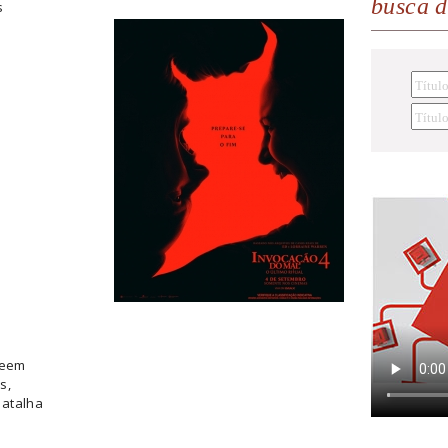
busca 
s
veem
s,
batalha