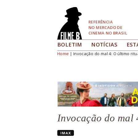
Pular
para
Navegação
REFERÊNCIA
NO MERCADO DE
CINEMA NO BRASIL
BOLETIM
NOTÍCIAS
EST
Home
| Invocação do mal 4: O último ritu
Você está aqui
Invocação do mal 4
IMAX