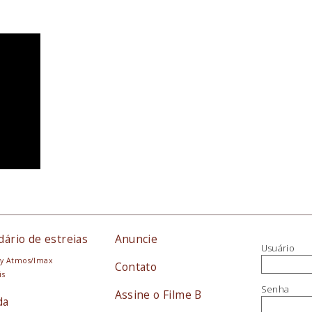
dário de estreias
Anuncie
Usuário
y Atmos/Imax
Contato
is
Senha
Assine o Filme B
da