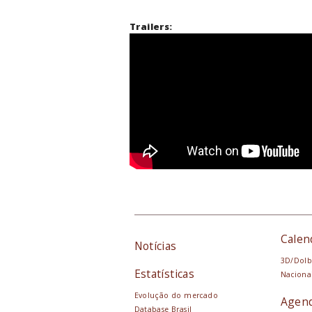
Trailers:
Calen
Notícias
3D/Dolb
Estatísticas
Naciona
Evolução do mercado
Agen
Database Brasil