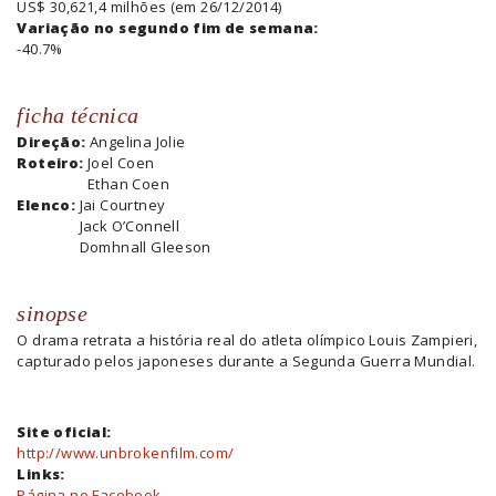
US$ 30,621,4 milhões (em 26/12/2014)
Variação no segundo fim de semana:
-40.7%
ficha técnica
Direção:
Angelina Jolie
Roteiro:
Joel Coen
Ethan Coen
Elenco:
Jai Courtney
Jack O’Connell
Domhnall Gleeson
sinopse
O drama retrata a história real do atleta olímpico Louis Zampieri,
capturado pelos japoneses durante a Segunda Guerra Mundial.
Site oficial:
http://www.unbrokenfilm.com/
Links:
Página no Facebook