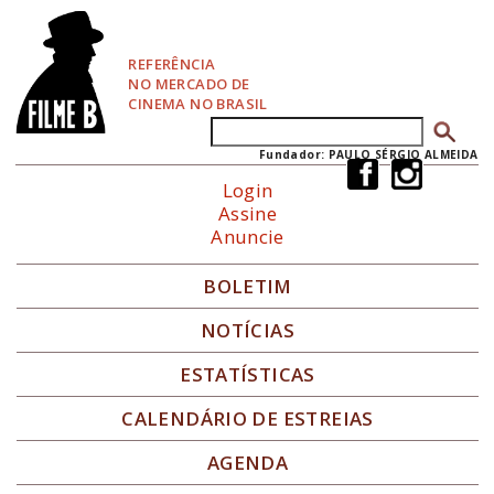
P
u
l
REFERÊNCIA
a
NO MERCADO DE
r
CINEMA NO BRASIL
p
Buscar
Formulário de busca
a
r
Fundador: PAULO SÉRGIO ALMEIDA
a
Login
N
Assine
a
Anuncie
v
e
g
BOLETIM
a
ç
NOTÍCIAS
ã
o
ESTATÍSTICAS
CALENDÁRIO DE ESTREIAS
AGENDA