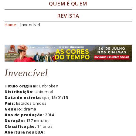
QUEM É QUEM
REVISTA
Home
| Invencível
Você está aqui
Invencível
Título original:
Unbroken
Distribuição:
Universal
Data de estreia:
qui, 15/01/15
País:
Estados Unidos
Gênero:
drama
Ano de produção:
2014
Duração:
137 minutos
Classificação:
14 anos
Abertura nos EUA: