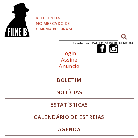
P
u
l
REFERÊNCIA
a
NO MERCADO DE
r
CINEMA NO BRASIL
p
Buscar
Formulário de busca
a
r
Fundador: PAULO SÉRGIO ALMEIDA
a
Login
N
Assine
a
Anuncie
v
e
g
BOLETIM
a
ç
NOTÍCIAS
ã
o
ESTATÍSTICAS
CALENDÁRIO DE ESTREIAS
AGENDA