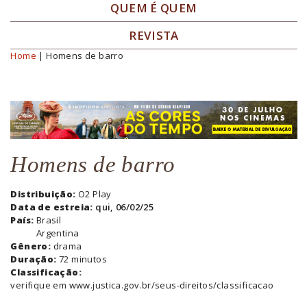
QUEM É QUEM
REVISTA
Home
| Homens de barro
Você está aqui
Homens de barro
Distribuição:
O2 Play
Data de estreia:
qui, 06/02/25
País:
Brasil
Argentina
Gênero:
drama
Duração:
72 minutos
Classificação:
verifique em www.justica.gov.br/seus-direitos/classificacao