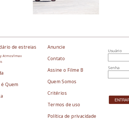
dário de estreias
Anuncie
Usuário
y Atmos/Imax
Contato
is
Senha
Assine o Filme B
da
Quem Somos
 é Quem
Critérios
ta
Termos de uso
Política de privacidade