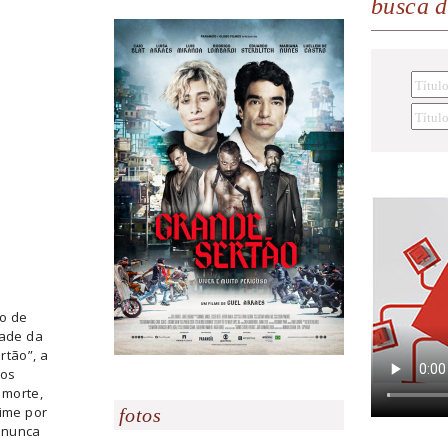
busca 
mo de
ade da
rtão”, a
 os
 morte,
rime por
fotos
 nunca