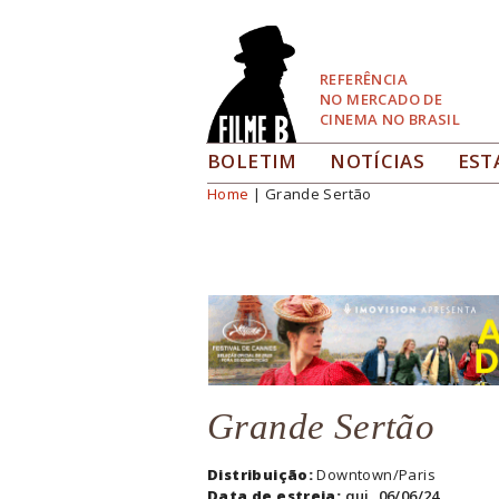
Pular
para
Navegação
REFERÊNCIA
NO MERCADO DE
CINEMA NO BRASIL
BOLETIM
NOTÍCIAS
EST
Home
| Grande Sertão
Você está aqui
Grande Sertão
Distribuição:
Downtown/Paris
Data de estreia:
qui, 06/06/24