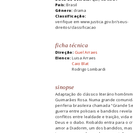
País:
Brasil
Gênero:
drama
Classificação:
verifique em www.justica.gov.br/seus-
direitos/classificacao
ficha técnica
Direção:
Guel Arraes
Elenco:
Luisa Arraes
Caio Blat
Rodrigo Lombardi
sinopse
Adaptação do clássico literário homôni
Guimarães Rosa. Numa grande comunid
periferia brasileira chamada “Grande Se
guerra entre policiais e bandidos revela
conflitos entre lealdade e traição, vida e
Deus e o diabo. Riobaldo entra para o c
amor a Diadorim, um dos bandidos, mas