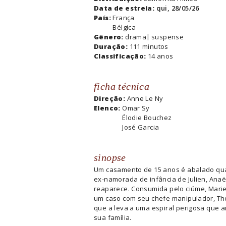
Data de estreia:
qui, 28/05/26
País:
França
Bélgica
Gênero:
drama
suspense
Duração:
111 minutos
Classificação:
14 anos
ficha técnica
Direção:
Anne Le Ny
Elenco:
Omar Sy
Élodie Bouchez
José Garcia
sinopse
Um casamento de 15 anos é abalado qu
ex-namorada de infância de Julien, Anaël
reaparece. Consumida pelo ciúme, Mari
um caso com seu chefe manipulador, Th
que a leva a uma espiral perigosa que 
sua família.