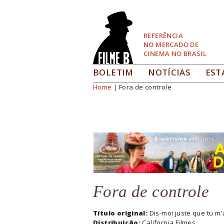
Pular
para
Navegação
REFERÊNCIA
NO MERCADO DE
CINEMA NO BRASIL
BOLETIM
NOTÍCIAS
EST
Home
| Fora de controle
Você está aqui
Fora de controle
Título original:
Dis-moi juste que tu m
Distribuição:
California Filmes