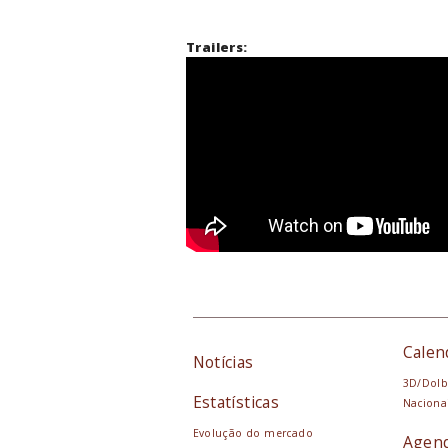
Trailers:
Calen
Notícias
3D/Dolb
Estatísticas
Naciona
Evolução do mercado
Agen