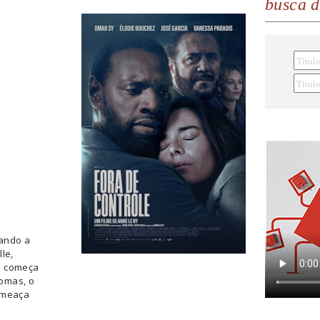
busca 
ando a
le,
e começa
omas, o
ameaça