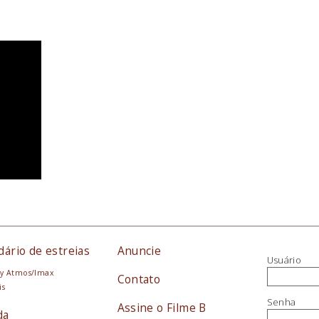
dário de estreias
Anuncie
Usuário
y Atmos/Imax
Contato
is
Senha
Assine o Filme B
da