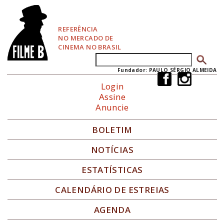
P
u
l
REFERÊNCIA
a
NO MERCADO DE
r
CINEMA NO BRASIL
p
Buscar
Formulário de busca
a
r
Fundador: PAULO SÉRGIO ALMEIDA
a
Login
N
Assine
a
Anuncie
v
e
g
BOLETIM
a
ç
NOTÍCIAS
ã
o
ESTATÍSTICAS
CALENDÁRIO DE ESTREIAS
AGENDA