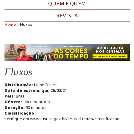
QUEM É QUEM
REVISTA
Home
| Fluxos
Você está aqui
Fluxos
Distribuição:
Lume Filmes
Data de estreia:
qui, 26/08/21
País:
Brasil
Gênero:
documentário
Duração:
90 minutos
Classificação:
verifique em www.justica.gov.br/seus-direitos/classificacao