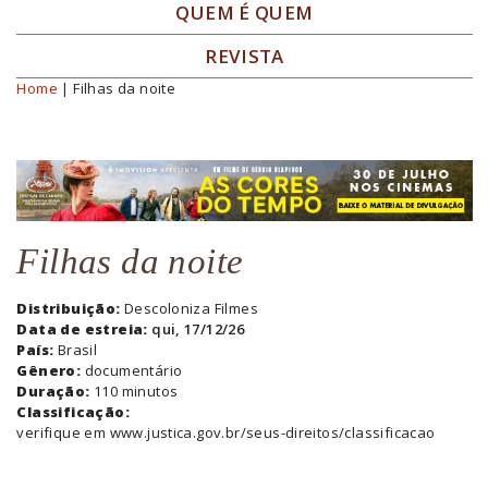
QUEM É QUEM
REVISTA
Home
| Filhas da noite
Você está aqui
Filhas da noite
Distribuição:
Descoloniza Filmes
Data de estreia:
qui, 17/12/26
País:
Brasil
Gênero:
documentário
Duração:
110 minutos
Classificação:
verifique em www.justica.gov.br/seus-direitos/classificacao