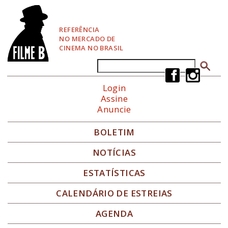
P
u
l
REFERÊNCIA
a
NO MERCADO DE
r
CINEMA NO BRASIL
p
a
Buscar
Formulário de busca
r
a
Login
N
Assine
a
Anuncie
v
e
g
BOLETIM
a
ç
NOTÍCIAS
ã
o
ESTATÍSTICAS
CALENDÁRIO DE ESTREIAS
AGENDA