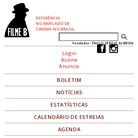
P
u
l
REFERÊNCIA
a
NO MERCADO DE
r
CINEMA NO BRASIL
p
Buscar
Formulário de busca
a
r
Fundador: PAULO SÉRGIO ALMEIDA
a
Login
N
Assine
a
Anuncie
v
e
g
BOLETIM
a
ç
NOTÍCIAS
ã
o
ESTATÍSTICAS
CALENDÁRIO DE ESTREIAS
AGENDA