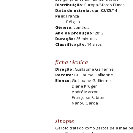
Distribuição:
Europa/Mares Filmes
Data de estreia:
qui, 08/05/14
País:
França
Bélgica
Gênero:
comédia
Ano de produção:
2013
Duração:
85 minutos
Classificação:
14 anos
ficha técnica
Direção:
Guillaume Gallienne
Roteiro:
Guillaume Gallienne
Elenco:
Guillaume Gallienne
Diane Kruger
André Marcon
Françoise Fabian
Nanou Garcia
sinopse
Garoto tratado como garota pela mãe p