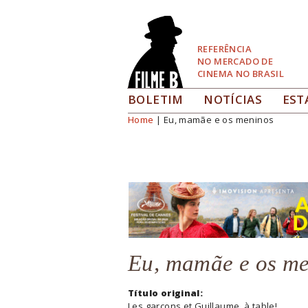
Pular
para
Navegação
REFERÊNCIA
NO MERCADO DE
CINEMA NO BRASIL
BOLETIM
NOTÍCIAS
EST
Home
| Eu, mamãe e os meninos
Você está aqui
Eu, mamãe e os m
Título original:
Les garçons et Guillaume, à table!