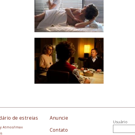
dário de estreias
Anuncie
Usuário
y Atmos/Imax
Contato
is