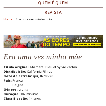
QUEM É QUEM
REVISTA
Home
| Era uma vez minha mãe
Você está aqui
Era uma vez minha mãe
Título original:
Ma mère, Dieu et Sylvie Vartan
Distribuição:
California Filmes
Data de estreia:
qui, 07/05/26
País:
França
Bélgica
Gênero:
drama
Duração:
102 minutos
Classificação:
14 anos