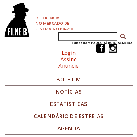
P
u
l
REFERÊNCIA
a
NO MERCADO DE
r
CINEMA NO BRASIL
p
Buscar
Formulário de busca
a
r
Fundador: PAULO SÉRGIO ALMEIDA
a
Login
N
Assine
a
Anuncie
v
e
g
BOLETIM
a
ç
NOTÍCIAS
ã
o
ESTATÍSTICAS
CALENDÁRIO DE ESTREIAS
AGENDA